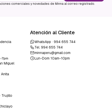
ciones comerciales y novedades de Minna al correo registrado.
Atención al Cliente
ndencia
WhatsApp ·
994 655 744
Tel.
994 655 744
minnaperu@gmail.com
Lun-Dom 10am-10pm
m-7pm
an Miguel
 Anita
o
-
Trujillo
Chiclayo