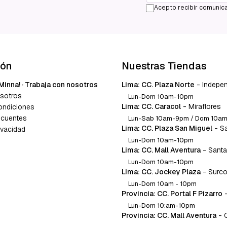
Acepto recibir comunica
ión
Nuestras Tiendas
Minna! · Trabaja con nosotros
Lima: CC. Plaza Norte
-
Indepe
sotros
Lun-Dom 10am-10pm
Lima: CC. Caracol
-
Miraflores
ondiciones
ecuentes
Lun-Sab 10am-9pm / Dom 10a
Lima: CC. Plaza San Miguel
-
S
ivacidad
Lun-Dom 10am-10pm
Lima: CC. Mall Aventura
-
Santa
Lun-Dom 10am-10pm
Lima: CC. Jockey Plaza
-
Surc
Lun-Dom 10am - 10pm
Provincia: CC. Portal F Pizarro
Lun-Dom 10:am-10pm
Provincia: CC. Mall Aventura
-