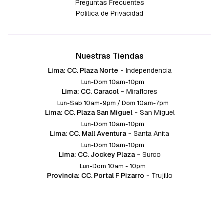
Preguntas Frecuentes
Política de Privacidad
Nuestras Tiendas
Lima: CC. Plaza Norte
-
Independencia
Lun-Dom 10am-10pm
Lima: CC. Caracol
-
Miraflores
Lun-Sab 10am-9pm / Dom 10am-7pm
Lima: CC. Plaza San Miguel
-
San Miguel
Lun-Dom 10am-10pm
Lima: CC. Mall Aventura
-
Santa Anita
Lun-Dom 10am-10pm
Lima: CC. Jockey Plaza
-
Surco
Lun-Dom 10am - 10pm
Provincia: CC. Portal F Pizarro
-
Trujillo
Lun-Dom 10:am-10pm
Provincia: CC. Mall Aventura
-
Chiclayo
Lun-Dom 10am-10pm