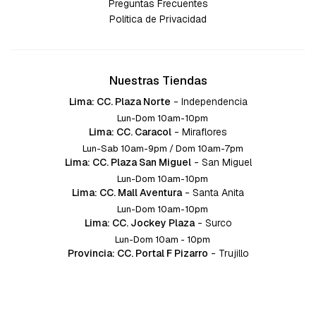
Preguntas Frecuentes
Política de Privacidad
Nuestras Tiendas
Lima: CC. Plaza Norte
-
Independencia
Lun-Dom 10am-10pm
Lima: CC. Caracol
-
Miraflores
Lun-Sab 10am-9pm / Dom 10am-7pm
Lima: CC. Plaza San Miguel
-
San Miguel
Lun-Dom 10am-10pm
Lima: CC. Mall Aventura
-
Santa Anita
Lun-Dom 10am-10pm
Lima: CC. Jockey Plaza
-
Surco
Lun-Dom 10am - 10pm
Provincia: CC. Portal F Pizarro
-
Trujillo
Lun-Dom 10:am-10pm
Provincia: CC. Mall Aventura
-
Chiclayo
Lun-Dom 10am-10pm