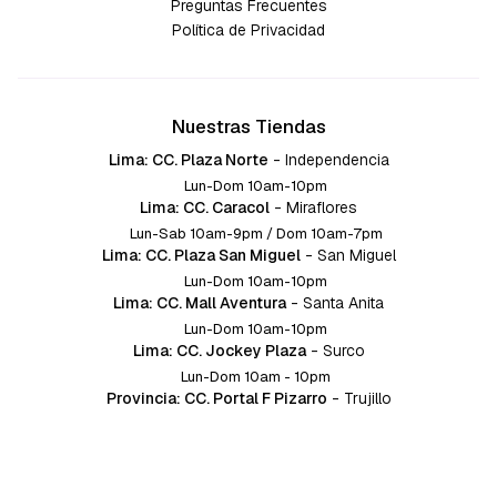
Preguntas Frecuentes
Política de Privacidad
Nuestras Tiendas
Lima: CC. Plaza Norte
-
Independencia
Lun-Dom 10am-10pm
Lima: CC. Caracol
-
Miraflores
Lun-Sab 10am-9pm / Dom 10am-7pm
Lima: CC. Plaza San Miguel
-
San Miguel
Lun-Dom 10am-10pm
Lima: CC. Mall Aventura
-
Santa Anita
Lun-Dom 10am-10pm
Lima: CC. Jockey Plaza
-
Surco
Lun-Dom 10am - 10pm
Provincia: CC. Portal F Pizarro
-
Trujillo
Lun-Dom 10:am-10pm
Provincia: CC. Mall Aventura
-
Chiclayo
Lun-Dom 10am-10pm