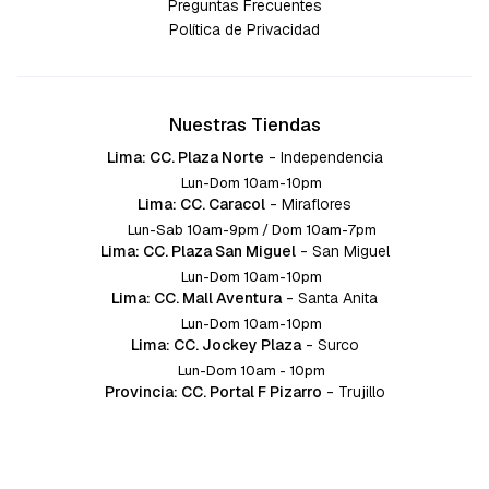
Preguntas Frecuentes
Política de Privacidad
Nuestras Tiendas
Lima: CC. Plaza Norte
-
Independencia
Lun-Dom 10am-10pm
Lima: CC. Caracol
-
Miraflores
Lun-Sab 10am-9pm / Dom 10am-7pm
Lima: CC. Plaza San Miguel
-
San Miguel
Lun-Dom 10am-10pm
Lima: CC. Mall Aventura
-
Santa Anita
Lun-Dom 10am-10pm
Lima: CC. Jockey Plaza
-
Surco
Lun-Dom 10am - 10pm
Provincia: CC. Portal F Pizarro
-
Trujillo
Lun-Dom 10:am-10pm
Provincia: CC. Mall Aventura
-
Chiclayo
Lun-Dom 10am-10pm