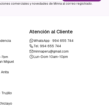
ciones comerciales y novedades de Minna al correo registrado.
Atención al Cliente
ndencia
WhatsApp ·
994 655 744
Tel.
994 655 744
minnaperu@gmail.com
Lun-Dom 10am-10pm
m-7pm
an Miguel
 Anita
o
-
Trujillo
Chiclayo