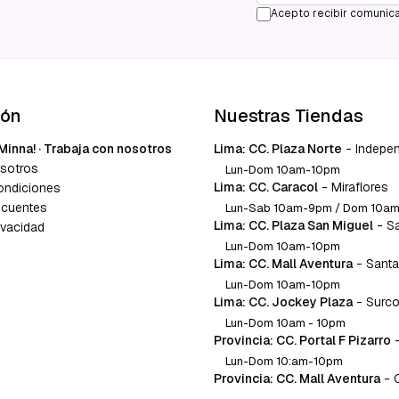
Acepto recibir comunica
ión
Nuestras Tiendas
Minna! · Trabaja con nosotros
Lima: CC. Plaza Norte
-
Indepe
sotros
Lun-Dom 10am-10pm
Lima: CC. Caracol
-
Miraflores
ondiciones
ecuentes
Lun-Sab 10am-9pm / Dom 10a
Lima: CC. Plaza San Miguel
-
S
ivacidad
Lun-Dom 10am-10pm
Lima: CC. Mall Aventura
-
Santa
Lun-Dom 10am-10pm
Lima: CC. Jockey Plaza
-
Surc
Lun-Dom 10am - 10pm
Provincia: CC. Portal F Pizarro
Lun-Dom 10:am-10pm
Provincia: CC. Mall Aventura
-