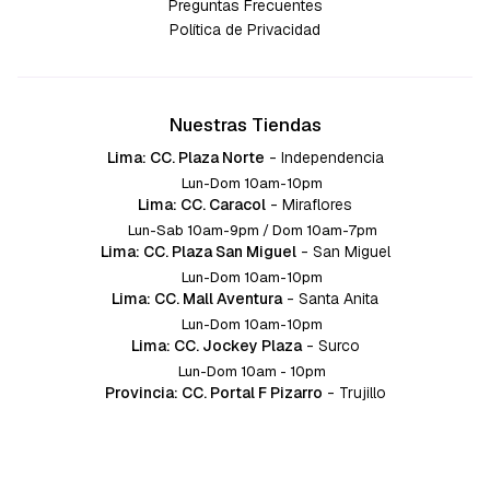
Preguntas Frecuentes
Política de Privacidad
Nuestras Tiendas
Lima: CC. Plaza Norte
-
Independencia
Lun-Dom 10am-10pm
Lima: CC. Caracol
-
Miraflores
Lun-Sab 10am-9pm / Dom 10am-7pm
Lima: CC. Plaza San Miguel
-
San Miguel
Lun-Dom 10am-10pm
Lima: CC. Mall Aventura
-
Santa Anita
Lun-Dom 10am-10pm
Lima: CC. Jockey Plaza
-
Surco
Lun-Dom 10am - 10pm
Provincia: CC. Portal F Pizarro
-
Trujillo
Lun-Dom 10:am-10pm
Provincia: CC. Mall Aventura
-
Chiclayo
Lun-Dom 10am-10pm