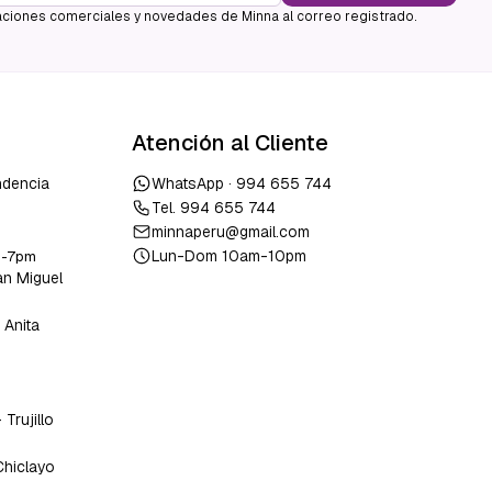
ciones comerciales y novedades de Minna al correo registrado.
Atención al Cliente
ndencia
WhatsApp ·
994 655 744
Tel.
994 655 744
minnaperu@gmail.com
Lun-Dom 10am-10pm
m-7pm
an Miguel
 Anita
o
-
Trujillo
Chiclayo