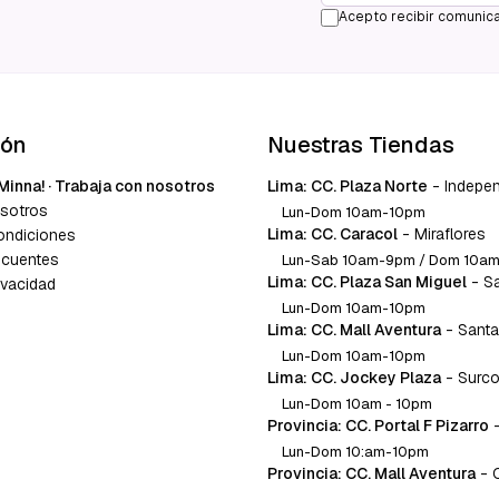
Acepto recibir comunica
ión
Nuestras Tiendas
Minna! · Trabaja con nosotros
Lima: CC. Plaza Norte
-
Indepe
sotros
Lun-Dom 10am-10pm
Lima: CC. Caracol
-
Miraflores
ondiciones
ecuentes
Lun-Sab 10am-9pm / Dom 10a
Lima: CC. Plaza San Miguel
-
S
ivacidad
Lun-Dom 10am-10pm
Lima: CC. Mall Aventura
-
Santa
Lun-Dom 10am-10pm
Lima: CC. Jockey Plaza
-
Surc
Lun-Dom 10am - 10pm
Provincia: CC. Portal F Pizarro
Lun-Dom 10:am-10pm
Provincia: CC. Mall Aventura
-