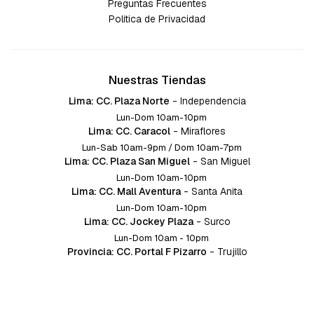
Preguntas Frecuentes
Política de Privacidad
Nuestras Tiendas
Lima: CC. Plaza Norte
-
Independencia
Lun-Dom 10am-10pm
Lima: CC. Caracol
-
Miraflores
Lun-Sab 10am-9pm / Dom 10am-7pm
Lima: CC. Plaza San Miguel
-
San Miguel
Lun-Dom 10am-10pm
Lima: CC. Mall Aventura
-
Santa Anita
Lun-Dom 10am-10pm
Lima: CC. Jockey Plaza
-
Surco
Lun-Dom 10am - 10pm
Provincia: CC. Portal F Pizarro
-
Trujillo
Lun-Dom 10:am-10pm
Provincia: CC. Mall Aventura
-
Chiclayo
Lun-Dom 10am-10pm