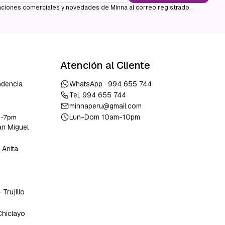
ciones comerciales y novedades de Minna al correo registrado.
Atención al Cliente
ndencia
WhatsApp ·
994 655 744
Tel.
994 655 744
minnaperu@gmail.com
Lun-Dom 10am-10pm
m-7pm
an Miguel
 Anita
o
-
Trujillo
Chiclayo