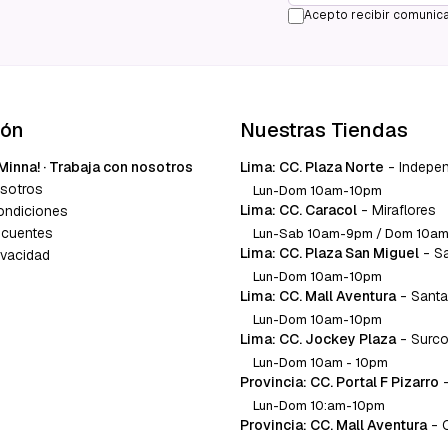
Acepto recibir comunica
ión
Nuestras Tiendas
Minna! · Trabaja con nosotros
Lima: CC. Plaza Norte
-
Indepe
sotros
Lun-Dom 10am-10pm
Lima: CC. Caracol
-
Miraflores
ondiciones
ecuentes
Lun-Sab 10am-9pm / Dom 10a
Lima: CC. Plaza San Miguel
-
S
ivacidad
Lun-Dom 10am-10pm
Lima: CC. Mall Aventura
-
Santa
Lun-Dom 10am-10pm
Lima: CC. Jockey Plaza
-
Surc
Lun-Dom 10am - 10pm
Provincia: CC. Portal F Pizarro
Lun-Dom 10:am-10pm
Provincia: CC. Mall Aventura
-