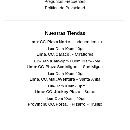
Preguntas Frecuentes
Política de Privacidad
Nuestras Tiendas
Lima: CC. Plaza Norte
-
Independencia
Lun-Dom 10am-10pm
Lima: CC. Caracol
-
Miraflores
Lun-Sab 10am-9pm / Dom 10am-7pm
Lima: CC. Plaza San Miguel
-
San Miguel
Lun-Dom 10am-10pm
Lima: CC. Mall Aventura
-
Santa Anita
Lun-Dom 10am-10pm
Lima: CC. Jockey Plaza
-
Surco
Lun-Dom 10am - 10pm
Provincia: CC. Portal F Pizarro
-
Trujillo
Lun-Dom 10:am-10pm
Provincia: CC. Mall Aventura
-
Chiclayo
Lun-Dom 10am-10pm