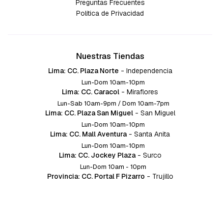
Preguntas Frecuentes
Política de Privacidad
Nuestras Tiendas
Lima: CC. Plaza Norte
-
Independencia
Lun-Dom 10am-10pm
Lima: CC. Caracol
-
Miraflores
Lun-Sab 10am-9pm / Dom 10am-7pm
Lima: CC. Plaza San Miguel
-
San Miguel
Lun-Dom 10am-10pm
Lima: CC. Mall Aventura
-
Santa Anita
Lun-Dom 10am-10pm
Lima: CC. Jockey Plaza
-
Surco
Lun-Dom 10am - 10pm
Provincia: CC. Portal F Pizarro
-
Trujillo
Lun-Dom 10:am-10pm
Provincia: CC. Mall Aventura
-
Chiclayo
Lun-Dom 10am-10pm