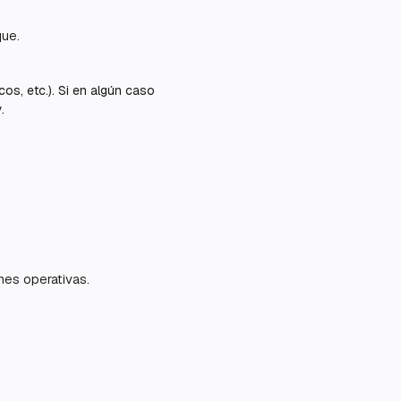
que.
cos, etc.). Si en algún caso
.
nes operativas.