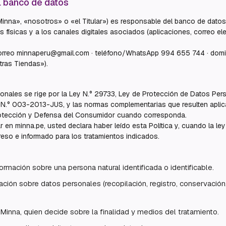
el banco de datos
inna», «nosotros» o «el Titular») es responsable del banco de datos 
 físicas y a los canales digitales asociados (aplicaciones, correo el
 correo minnaperu@gmail.com · teléfono/WhatsApp 994 655 744 · domic
tras Tiendas»).
sonales se rige por la Ley N.° 29733, Ley de Protección de Datos Pe
.° 003-2013-JUS, y las normas complementarias que resulten aplicab
rotección y Defensa del Consumidor cuando corresponda.
 en minna.pe, usted declara haber leído esta Política y, cuando la ley 
preso e informado para los tratamientos indicados.
ormación sobre una persona natural identificada o identificable.
ación sobre datos personales (recopilación, registro, conservación
 Minna, quien decide sobre la finalidad y medios del tratamiento.