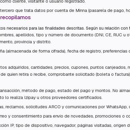
 como cliente, visitante o usuario registrado.
tercero que trata datos por cuenta de Minna (pasarela de pago, hos
 recopilamos
s necesarios para las finalidades descritas. Según su relación con 
nombres, apellidos, tipo y número de documento (DNI, CE, RUC u otr
mento, provincia y distrito.
ña (almacenada de forma cifrada), fecha de registro, preferencias d
os adquiridos, cantidades, precios, cupones, puntos canjeados, 
de quien retira o recibe, comprobante solicitado (boleta o factura)
 transacción, método de pago, estado del pago y montos. No a
o lo realiza Izipay u otros proveedores certificados.
tas, reclamos, solicitudes ARCO y comunicaciones por WhatsApp, c
rreo y consentimiento para envío de novedades, promociones o co
ión IP, tipo de dispositivo, navegador, páginas visitadas, origen d