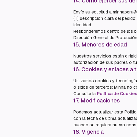
14
.
Cómo ejercer sus de
Envíe su solicitud a minnaperu@
(iii) descripción clara del pedid
identidad.
Responderemos dentro de los pla
Dirección General de Protecció
15
.
Menores de edad
Nuestros servicios están dirig
autorización de sus padres o tu
16
.
Cookies y enlaces a 
Utilizamos cookies y tecnologías
o sitios de terceros; Minna no c
Consulte la
Política de Cookie
17
.
Modificaciones
Podemos actualizar esta Polític
con la fecha de última actualiz
cuando se requiera nuevo conse
18
.
Vigencia