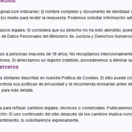
rechos
gmail.com indicando: (i) nombre completo y documento de identidad; (
o; (iv) medio para recibir la respuesta. Podemos solicitar información ad
zos legales. Si considera que su derecho no ha sido atendido, pued
n de Datos Personales del Ministerio de Justicia y Derechos Humanos
idos a personas mayores de 18 años. No recopilamos intencionalment
tores. Si detectamos un registro indebido, procederemos a eliminar la
terceros
 similares descritas en nuestra Política de Cookies. El sitio puede c
ontrola sus políticas de privacidad y le recomienda revisarlas antes d
s
para más detalle.
a para reflejar cambios legales, técnicos o comerciales. Publicaremos
ación. El uso continuado del sitio después de los cambios implica con
ntimiento, lo solicitaremos expresamente.