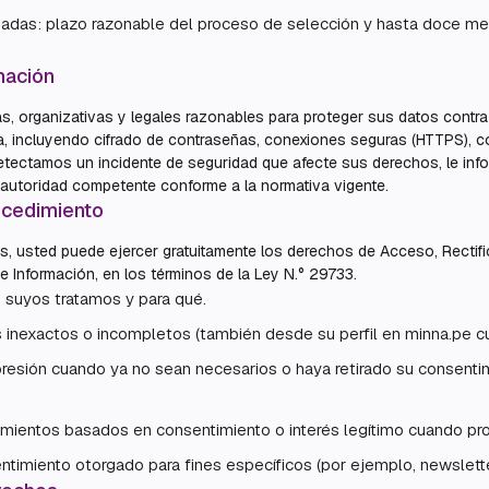
adas: plazo razonable del proceso de selección y hasta doce mes
mación
, organizativas y legales razonables para proteger sus datos contra
da, incluyendo cifrado de contraseñas, conexiones seguras (HTTPS), c
 detectamos un incidente de seguridad que afecte sus derechos, le in
 autoridad competente conforme a la normativa vigente.
cedimiento
s, usted puede ejercer gratuitamente los derechos de Acceso, Rectif
 Información, en los términos de la Ley N.° 29733.
 suyos tratamos y para qué.
os inexactos o incompletos (también desde su perfil en minna.pe c
upresión cuando ya no sean necesarios o haya retirado su consentim
amientos basados en consentimiento o interés legítimo cuando pr
entimiento otorgado para fines específicos (por ejemplo, newslette