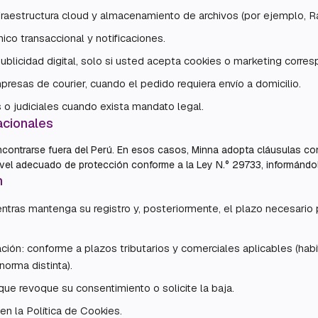
raestructura cloud y almacenamiento de archivos (por ejemplo, Ra
ico transaccional y notificaciones.
publicidad digital, solo si usted acepta cookies o marketing corres
resas de courier, cuando el pedido requiera envío a domicilio.
 o judiciales cuando exista mandato legal.
acionales
ontrarse fuera del Perú. En esos casos, Minna adopta cláusulas co
ivel adecuado de protección conforme a la Ley N.° 29733, informándole
n
ntras mantenga su registro y, posteriormente, el plazo necesario
ción: conforme a plazos tributarios y comerciales aplicables (hab
norma distinta).
ue revoque su consentimiento o solicite la baja.
en la Política de Cookies.