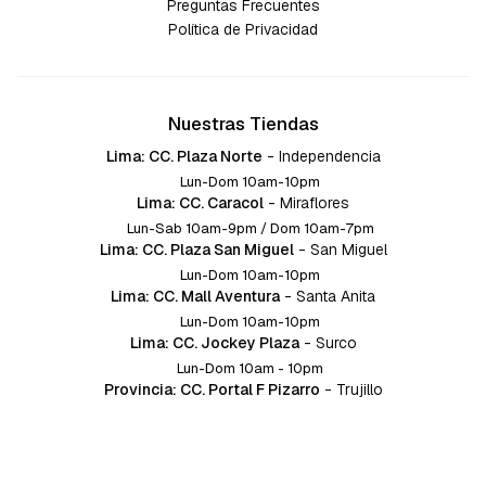
Preguntas Frecuentes
Política de Privacidad
Nuestras Tiendas
Lima: CC. Plaza Norte
-
Independencia
Lun-Dom 10am-10pm
Lima: CC. Caracol
-
Miraflores
Lun-Sab 10am-9pm / Dom 10am-7pm
Lima: CC. Plaza San Miguel
-
San Miguel
Lun-Dom 10am-10pm
Lima: CC. Mall Aventura
-
Santa Anita
Lun-Dom 10am-10pm
Lima: CC. Jockey Plaza
-
Surco
Lun-Dom 10am - 10pm
Provincia: CC. Portal F Pizarro
-
Trujillo
Lun-Dom 10:am-10pm
Provincia: CC. Mall Aventura
-
Chiclayo
Lun-Dom 10am-10pm