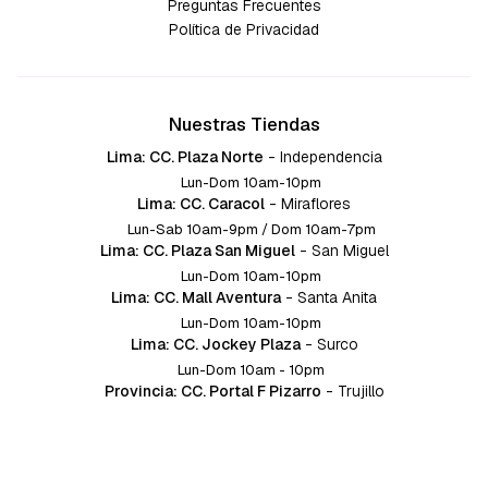
Preguntas Frecuentes
Política de Privacidad
Nuestras Tiendas
Lima: CC. Plaza Norte
-
Independencia
Lun-Dom 10am-10pm
Lima: CC. Caracol
-
Miraflores
Lun-Sab 10am-9pm / Dom 10am-7pm
Lima: CC. Plaza San Miguel
-
San Miguel
Lun-Dom 10am-10pm
Lima: CC. Mall Aventura
-
Santa Anita
Lun-Dom 10am-10pm
Lima: CC. Jockey Plaza
-
Surco
Lun-Dom 10am - 10pm
Provincia: CC. Portal F Pizarro
-
Trujillo
Lun-Dom 10:am-10pm
Provincia: CC. Mall Aventura
-
Chiclayo
Lun-Dom 10am-10pm