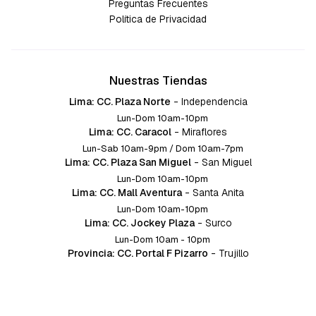
Preguntas Frecuentes
Política de Privacidad
Nuestras Tiendas
Lima: CC. Plaza Norte
-
Independencia
Lun-Dom 10am-10pm
Lima: CC. Caracol
-
Miraflores
Lun-Sab 10am-9pm / Dom 10am-7pm
Lima: CC. Plaza San Miguel
-
San Miguel
Lun-Dom 10am-10pm
Lima: CC. Mall Aventura
-
Santa Anita
Lun-Dom 10am-10pm
Lima: CC. Jockey Plaza
-
Surco
Lun-Dom 10am - 10pm
Provincia: CC. Portal F Pizarro
-
Trujillo
Lun-Dom 10:am-10pm
Provincia: CC. Mall Aventura
-
Chiclayo
Lun-Dom 10am-10pm