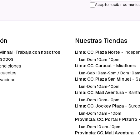
Acepto recibir comunica
ión
Nuestras Tiendas
Minna! · Trabaja con nosotros
Lima: CC. Plaza Norte
-
Indepe
sotros
Lun-Dom 10am-10pm
Lima: CC. Caracol
-
Miraflores
ondiciones
ecuentes
Lun-Sab 10am-9pm / Dom 10a
Lima: CC. Plaza San Miguel
-
S
ivacidad
Lun-Dom 10am-10pm
Lima: CC. Mall Aventura
-
Santa
Lun-Dom 10am-10pm
Lima: CC. Jockey Plaza
-
Surc
Lun-Dom 10am - 10pm
Provincia: CC. Portal F Pizarro
Lun-Dom 10:am-10pm
Provincia: CC. Mall Aventura
-