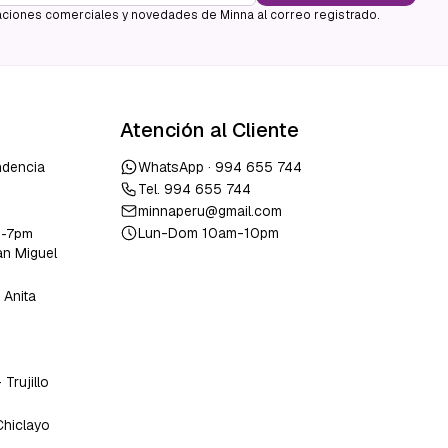
ciones comerciales y novedades de Minna al correo registrado.
Atención al Cliente
ndencia
WhatsApp ·
994 655 744
Tel.
994 655 744
minnaperu@gmail.com
Lun-Dom 10am-10pm
m-7pm
an Miguel
 Anita
o
-
Trujillo
Chiclayo