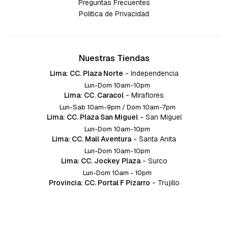
Preguntas Frecuentes
Política de Privacidad
Nuestras Tiendas
Lima: CC. Plaza Norte
-
Independencia
Lun-Dom 10am-10pm
Lima: CC. Caracol
-
Miraflores
Lun-Sab 10am-9pm / Dom 10am-7pm
Lima: CC. Plaza San Miguel
-
San Miguel
Lun-Dom 10am-10pm
Lima: CC. Mall Aventura
-
Santa Anita
Lun-Dom 10am-10pm
Lima: CC. Jockey Plaza
-
Surco
Lun-Dom 10am - 10pm
Provincia: CC. Portal F Pizarro
-
Trujillo
Lun-Dom 10:am-10pm
Provincia: CC. Mall Aventura
-
Chiclayo
Lun-Dom 10am-10pm