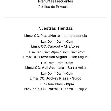
Preguntas Frecuentes
Política de Privacidad
Nuestras Tiendas
Lima: CC. Plaza Norte
-
Independencia
Lun-Dom 10am-10pm
Lima: CC. Caracol
-
Miraflores
Lun-Sab 10am-9pm / Dom 10am-7pm
Lima: CC. Plaza San Miguel
-
San Miguel
Lun-Dom 10am-10pm
Lima: CC. Mall Aventura
-
Santa Anita
Lun-Dom 10am-10pm
Lima: CC. Jockey Plaza
-
Surco
Lun-Dom 10am - 10pm
Provincia: CC. Portal F Pizarro
-
Trujillo
Lun-Dom 10:am-10pm
Provincia: CC. Mall Aventura
-
Chiclayo
Lun-Dom 10am-10pm