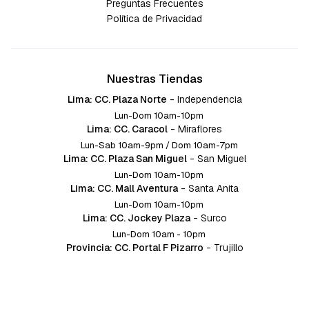
Preguntas Frecuentes
Política de Privacidad
Nuestras Tiendas
Lima: CC. Plaza Norte
-
Independencia
Lun-Dom 10am-10pm
Lima: CC. Caracol
-
Miraflores
Lun-Sab 10am-9pm / Dom 10am-7pm
Lima: CC. Plaza San Miguel
-
San Miguel
Lun-Dom 10am-10pm
Lima: CC. Mall Aventura
-
Santa Anita
Lun-Dom 10am-10pm
Lima: CC. Jockey Plaza
-
Surco
Lun-Dom 10am - 10pm
Provincia: CC. Portal F Pizarro
-
Trujillo
Lun-Dom 10:am-10pm
Provincia: CC. Mall Aventura
-
Chiclayo
Lun-Dom 10am-10pm