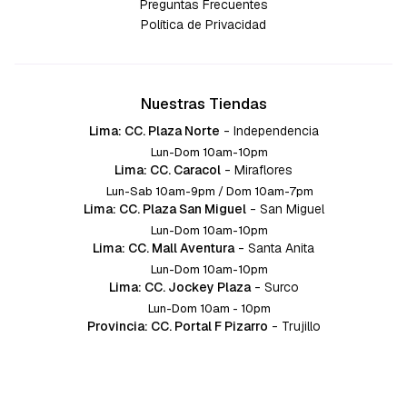
Preguntas Frecuentes
Política de Privacidad
Nuestras Tiendas
Lima: CC. Plaza Norte
-
Independencia
Lun-Dom 10am-10pm
Lima: CC. Caracol
-
Miraflores
Lun-Sab 10am-9pm / Dom 10am-7pm
Lima: CC. Plaza San Miguel
-
San Miguel
Lun-Dom 10am-10pm
Lima: CC. Mall Aventura
-
Santa Anita
Lun-Dom 10am-10pm
Lima: CC. Jockey Plaza
-
Surco
Lun-Dom 10am - 10pm
Provincia: CC. Portal F Pizarro
-
Trujillo
Lun-Dom 10:am-10pm
Provincia: CC. Mall Aventura
-
Chiclayo
Lun-Dom 10am-10pm