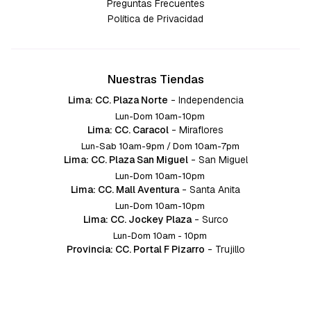
Preguntas Frecuentes
Política de Privacidad
Nuestras Tiendas
Lima: CC. Plaza Norte
-
Independencia
Lun-Dom 10am-10pm
Lima: CC. Caracol
-
Miraflores
Lun-Sab 10am-9pm / Dom 10am-7pm
Lima: CC. Plaza San Miguel
-
San Miguel
Lun-Dom 10am-10pm
Lima: CC. Mall Aventura
-
Santa Anita
Lun-Dom 10am-10pm
Lima: CC. Jockey Plaza
-
Surco
Lun-Dom 10am - 10pm
Provincia: CC. Portal F Pizarro
-
Trujillo
Lun-Dom 10:am-10pm
Provincia: CC. Mall Aventura
-
Chiclayo
Lun-Dom 10am-10pm