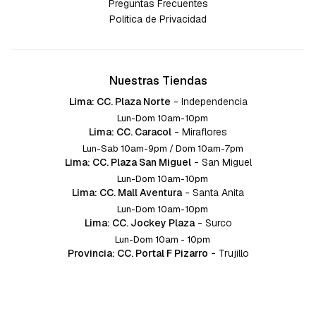
Preguntas Frecuentes
Política de Privacidad
Nuestras Tiendas
Lima: CC. Plaza Norte
-
Independencia
Lun-Dom 10am-10pm
Lima: CC. Caracol
-
Miraflores
Lun-Sab 10am-9pm / Dom 10am-7pm
Lima: CC. Plaza San Miguel
-
San Miguel
Lun-Dom 10am-10pm
Lima: CC. Mall Aventura
-
Santa Anita
Lun-Dom 10am-10pm
Lima: CC. Jockey Plaza
-
Surco
Lun-Dom 10am - 10pm
Provincia: CC. Portal F Pizarro
-
Trujillo
Lun-Dom 10:am-10pm
Provincia: CC. Mall Aventura
-
Chiclayo
Lun-Dom 10am-10pm