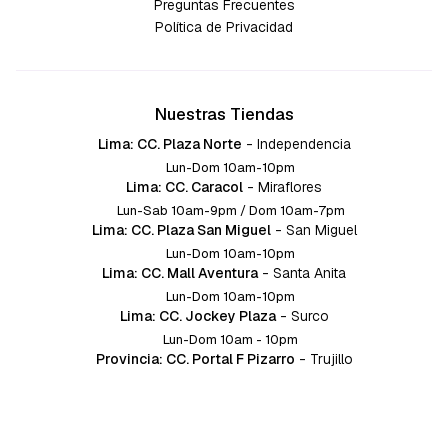
Preguntas Frecuentes
Política de Privacidad
Nuestras Tiendas
Lima: CC. Plaza Norte
-
Independencia
Lun-Dom 10am-10pm
Lima: CC. Caracol
-
Miraflores
Lun-Sab 10am-9pm / Dom 10am-7pm
Lima: CC. Plaza San Miguel
-
San Miguel
Lun-Dom 10am-10pm
Lima: CC. Mall Aventura
-
Santa Anita
Lun-Dom 10am-10pm
Lima: CC. Jockey Plaza
-
Surco
Lun-Dom 10am - 10pm
Provincia: CC. Portal F Pizarro
-
Trujillo
Lun-Dom 10:am-10pm
Provincia: CC. Mall Aventura
-
Chiclayo
Lun-Dom 10am-10pm