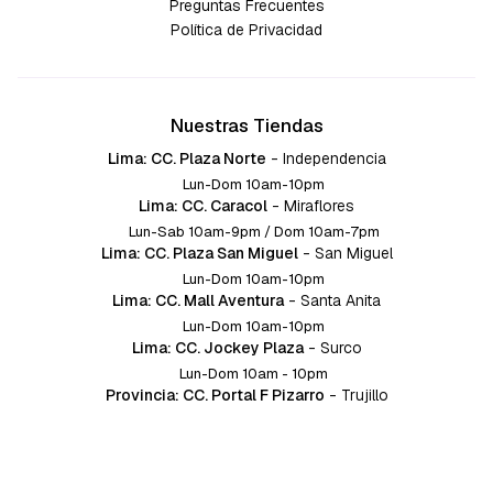
Preguntas Frecuentes
Política de Privacidad
Nuestras Tiendas
Lima: CC. Plaza Norte
-
Independencia
Lun-Dom 10am-10pm
Lima: CC. Caracol
-
Miraflores
Lun-Sab 10am-9pm / Dom 10am-7pm
Lima: CC. Plaza San Miguel
-
San Miguel
Lun-Dom 10am-10pm
Lima: CC. Mall Aventura
-
Santa Anita
Lun-Dom 10am-10pm
Lima: CC. Jockey Plaza
-
Surco
Lun-Dom 10am - 10pm
Provincia: CC. Portal F Pizarro
-
Trujillo
Lun-Dom 10:am-10pm
Provincia: CC. Mall Aventura
-
Chiclayo
Lun-Dom 10am-10pm