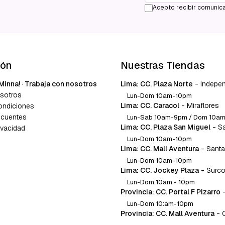
Acepto recibir comunica
ión
Nuestras Tiendas
Minna! · Trabaja con nosotros
Lima: CC. Plaza Norte
-
Indepe
sotros
Lun-Dom 10am-10pm
Lima: CC. Caracol
-
Miraflores
ondiciones
ecuentes
Lun-Sab 10am-9pm / Dom 10a
Lima: CC. Plaza San Miguel
-
S
ivacidad
Lun-Dom 10am-10pm
Lima: CC. Mall Aventura
-
Santa
Lun-Dom 10am-10pm
Lima: CC. Jockey Plaza
-
Surc
Lun-Dom 10am - 10pm
Provincia: CC. Portal F Pizarro
Lun-Dom 10:am-10pm
Provincia: CC. Mall Aventura
-