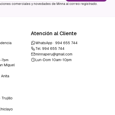
ciones comerciales y novedades de Minna al correo registrado.
Atención al Cliente
ndencia
WhatsApp ·
994 655 744
Tel.
994 655 744
minnaperu@gmail.com
Lun-Dom 10am-10pm
m-7pm
an Miguel
 Anita
o
-
Trujillo
Chiclayo