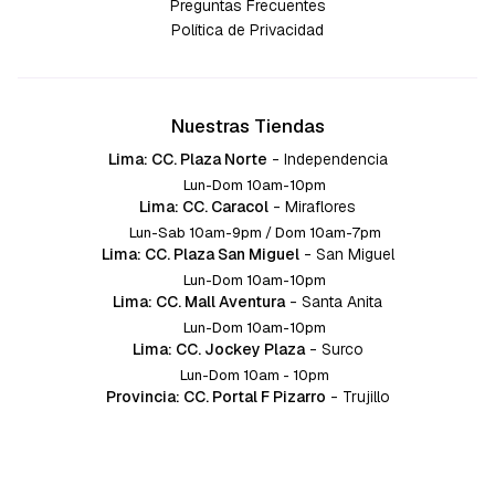
Preguntas Frecuentes
Política de Privacidad
Nuestras Tiendas
Lima: CC. Plaza Norte
-
Independencia
Lun-Dom 10am-10pm
Lima: CC. Caracol
-
Miraflores
Lun-Sab 10am-9pm / Dom 10am-7pm
Lima: CC. Plaza San Miguel
-
San Miguel
Lun-Dom 10am-10pm
Lima: CC. Mall Aventura
-
Santa Anita
Lun-Dom 10am-10pm
Lima: CC. Jockey Plaza
-
Surco
Lun-Dom 10am - 10pm
Provincia: CC. Portal F Pizarro
-
Trujillo
Lun-Dom 10:am-10pm
Provincia: CC. Mall Aventura
-
Chiclayo
Lun-Dom 10am-10pm