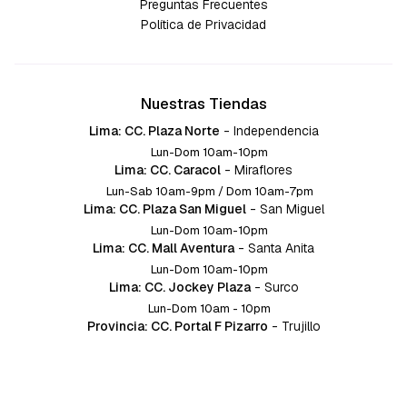
Preguntas Frecuentes
Política de Privacidad
Nuestras Tiendas
Lima: CC. Plaza Norte
-
Independencia
Lun-Dom 10am-10pm
Lima: CC. Caracol
-
Miraflores
Lun-Sab 10am-9pm / Dom 10am-7pm
Lima: CC. Plaza San Miguel
-
San Miguel
Lun-Dom 10am-10pm
Lima: CC. Mall Aventura
-
Santa Anita
Lun-Dom 10am-10pm
Lima: CC. Jockey Plaza
-
Surco
Lun-Dom 10am - 10pm
Provincia: CC. Portal F Pizarro
-
Trujillo
Lun-Dom 10:am-10pm
Provincia: CC. Mall Aventura
-
Chiclayo
Lun-Dom 10am-10pm