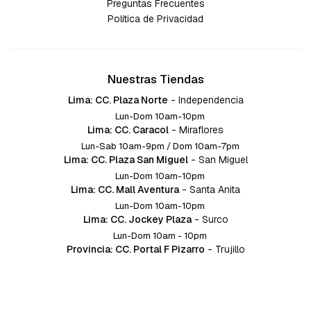
Preguntas Frecuentes
Política de Privacidad
Nuestras Tiendas
Lima: CC. Plaza Norte
-
Independencia
Lun-Dom 10am-10pm
Lima: CC. Caracol
-
Miraflores
Lun-Sab 10am-9pm / Dom 10am-7pm
Lima: CC. Plaza San Miguel
-
San Miguel
Lun-Dom 10am-10pm
Lima: CC. Mall Aventura
-
Santa Anita
Lun-Dom 10am-10pm
Lima: CC. Jockey Plaza
-
Surco
Lun-Dom 10am - 10pm
Provincia: CC. Portal F Pizarro
-
Trujillo
Lun-Dom 10:am-10pm
Provincia: CC. Mall Aventura
-
Chiclayo
Lun-Dom 10am-10pm