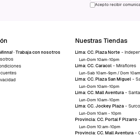
Acepto recibir comunica
ión
Nuestras Tiendas
Minna! · Trabaja con nosotros
Lima: CC. Plaza Norte
-
Indepe
sotros
Lun-Dom 10am-10pm
Lima: CC. Caracol
-
Miraflores
ondiciones
ecuentes
Lun-Sab 10am-9pm / Dom 10a
Lima: CC. Plaza San Miguel
-
S
ivacidad
Lun-Dom 10am-10pm
Lima: CC. Mall Aventura
-
Santa
Lun-Dom 10am-10pm
Lima: CC. Jockey Plaza
-
Surc
Lun-Dom 10am - 10pm
Provincia: CC. Portal F Pizarro
Lun-Dom 10:am-10pm
Provincia: CC. Mall Aventura
-