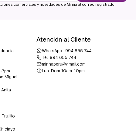
ciones comerciales y novedades de Minna al correo registrado.
Atención al Cliente
ndencia
WhatsApp ·
994 655 744
Tel.
994 655 744
minnaperu@gmail.com
Lun-Dom 10am-10pm
m-7pm
an Miguel
 Anita
o
-
Trujillo
Chiclayo