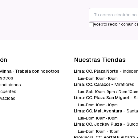
Acepto recibir comunica
ión
Nuestras Tiendas
Minna! · Trabaja con nosotros
Lima: CC. Plaza Norte
-
Indepe
sotros
Lun-Dom 10am-10pm
Lima: CC. Caracol
-
Miraflores
ondiciones
ecuentes
Lun-Sab 10am-9pm / Dom 10a
Lima: CC. Plaza San Miguel
-
S
ivacidad
Lun-Dom 10am-10pm
Lima: CC. Mall Aventura
-
Santa
Lun-Dom 10am-10pm
Lima: CC. Jockey Plaza
-
Surc
Lun-Dom 10am - 10pm
Provincia: CC. Portal F Pizarro