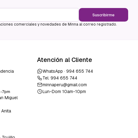
Suscribirme
ciones comerciales y novedades de Minna al correo registrado.
Atención al Cliente
ndencia
WhatsApp ·
994 655 744
Tel.
994 655 744
minnaperu@gmail.com
Lun-Dom 10am-10pm
m-7pm
an Miguel
 Anita
o
-
Trujillo