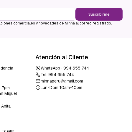
Suscribirme
ciones comerciales y novedades de Minna al correo registrado.
Atención al Cliente
ndencia
WhatsApp ·
994 655 744
Tel.
994 655 744
minnaperu@gmail.com
Lun-Dom 10am-10pm
m-7pm
an Miguel
 Anita
o
-
Trujillo