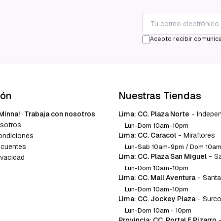
Acepto recibir comunica
ión
Nuestras Tiendas
Minna! · Trabaja con nosotros
Lima: CC. Plaza Norte
-
Indepe
sotros
Lun-Dom 10am-10pm
Lima: CC. Caracol
-
Miraflores
ondiciones
ecuentes
Lun-Sab 10am-9pm / Dom 10a
Lima: CC. Plaza San Miguel
-
S
ivacidad
Lun-Dom 10am-10pm
Lima: CC. Mall Aventura
-
Santa
Lun-Dom 10am-10pm
Lima: CC. Jockey Plaza
-
Surc
Lun-Dom 10am - 10pm
Provincia: CC. Portal F Pizarro