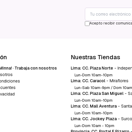
Acepto recibir comunica
ión
Nuestras Tiendas
Minna! · Trabaja con nosotros
Lima: CC. Plaza Norte
-
Indepe
sotros
Lun-Dom 10am-10pm
Lima: CC. Caracol
-
Miraflores
ondiciones
ecuentes
Lun-Sab 10am-9pm / Dom 10a
Lima: CC. Plaza San Miguel
-
S
ivacidad
Lun-Dom 10am-10pm
Lima: CC. Mall Aventura
-
Santa
Lun-Dom 10am-10pm
Lima: CC. Jockey Plaza
-
Surc
Lun-Dom 10am - 10pm
Provincia: CC. Portal F Pizarro