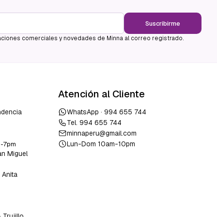
Suscribirme
ciones comerciales y novedades de Minna al correo registrado.
Atención al Cliente
ndencia
WhatsApp ·
994 655 744
Tel.
994 655 744
minnaperu@gmail.com
Lun-Dom 10am-10pm
m-7pm
an Miguel
 Anita
o
-
Trujillo